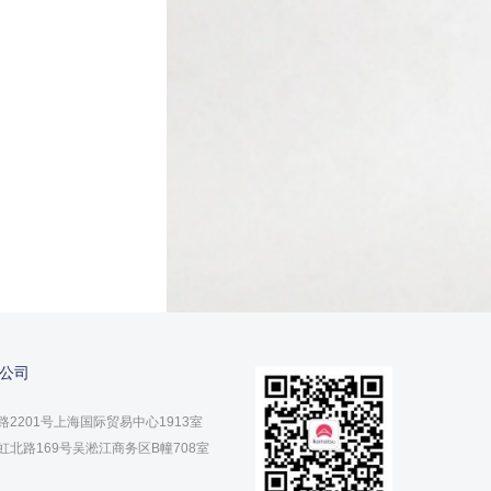
公司
2201号上海国际贸易中心1913室
北路169号吴淞江商务区B幢708室