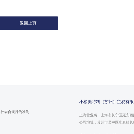
返回上页
小松美特料（苏州）贸易有限
社会合规行为准则
上海营业所：上海市长宁区延安西路
公司地址：苏州市吴中区甪直镇长虹