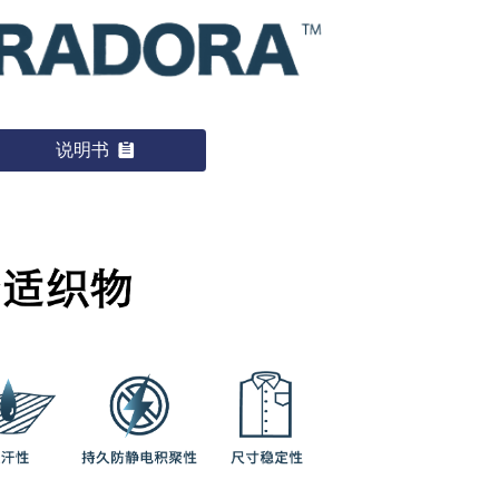
说明书
뀳